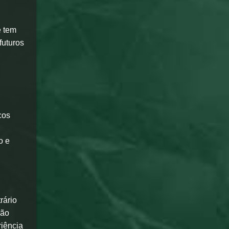
e tem
futuros
cos
o e
rário
são
riência