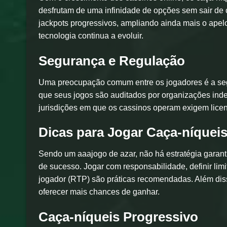
desfrutam de uma infinidade de opções sem sair de c
jackpots progressivos, ampliando ainda mais o apel
tecnologia continua a evoluir.
Segurança e Regulação
Uma preocupação comum entre os jogadores é a seg
que seus jogos são auditados por organizações indep
jurisdições em que os cassinos operam exigem licen
Dicas para Jogar Caça-níquei
Sendo um aaajogo de azar, não há estratégia garan
de sucesso. Jogar com responsabilidade, definir lim
jogador (RTP) são práticas recomendadas. Além dis
oferecer mais chances de ganhar.
Caça-níqueis Progressivo