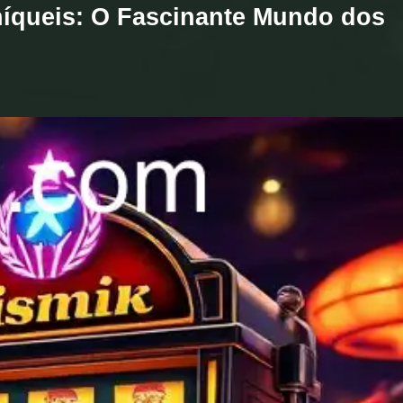
níqueis: O Fascinante Mundo dos