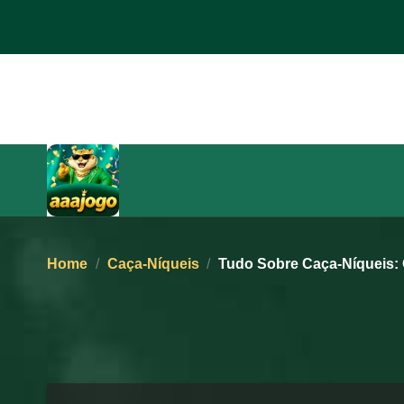
Ir
para
o
conteúdo
Home
/
Caça-Níqueis
/
Tudo Sobre Caça-Níqueis: