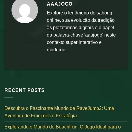
AAAJOGO
Explore o fenômeno do sabong
online, sua evolução da tradição
às plataformas digitais e o papel
da palavra-chave 'aaajogo' neste
contexto super interativo e
moderno.
RECENT POSTS
Descubra o Fascinante Mundo de RaveJump2: Uma
Aventura de Emoções e Estratégia
Explorando o Mundo de BeachFun: O Jogo Ideal para o