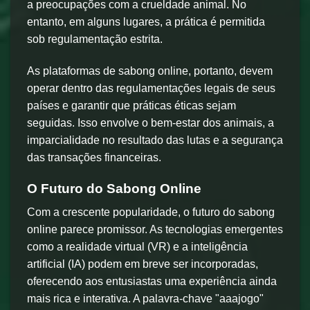
a preocupações com a crueldade animal. No
entanto, em alguns lugares, a prática é permitida
sob regulamentação estrita.
As plataformas de sabong online, portanto, devem
operar dentro das regulamentações legais de seus
países e garantir que práticas éticas sejam
seguidas. Isso envolve o bem-estar dos animais, a
imparcialidade no resultado das lutas e a segurança
das transações financeiras.
O Futuro do Sabong Online
Com a crescente popularidade, o futuro do sabong
online parece promissor. As tecnologias emergentes
como a realidade virtual (VR) e a inteligência
artificial (IA) podem em breve ser incorporadas,
oferecendo aos entusiastas uma experiência ainda
mais rica e interativa. A palavra-chave "aaajogo"