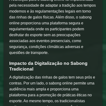
pela necessidade de adaptar a tradição aos tempos
modernos e às regulamentações legais em torno
das rinhas de galos físicas. Além disso, o sabong
online proporciona uma plataforma segura e
regulamentada onde os participantes podem
desfrutar do esporte sem as preocupações
associadas aos eventos presenciais, como
segurança, condições climáticas adversas e
questões de transporte.
Impacto da Digitalização no Sabong
Tradicional
A digitalização das rinhas de galos tem seus prós e
contras. Por um lado, o sabong online permite uma
audiência mais ampla e proporciona uma
plataforma para a promoção de práticas éticas no
esporte. Ao mesmo tempo, os tradicionalistas