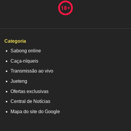
Categoria
Sabong online
Caça-níqueis
Transmissão ao vivo
Jueteng
Ofertas exclusivas
Central de Notícias
Mapa do site do Google