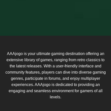
AAAjogo is your ultimate gaming destination offering an
extensive library of games, ranging from retro classics to
the latest releases. With a user-friendly interface and
community features, players can dive into diverse gaming
genres, participate in forums, and enjoy multiplayer
experiences. AAAjogo is dedicated to providing an
engaging and seamless environment for gamers of all
levels.