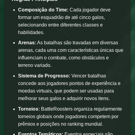
Composição do Time:
Cada jogador deve
formar um esquadrão de até cinco galos,
selecionando entre diferentes classes e
habilidades.
Arenas:
As batalhas são travadas em diversas
arenas, cada uma com características únicas que
influenciam o combate, como obstáculos e
terreno variado.
Sistema de Progresso:
Vencer batalhas
concede aos jogadores pontos de experiência e
moedas virtuais, que podem ser usadas para
melhorar seus galos e adquirir novos itens.
Torneios:
BattleRoosters organiza regularmente
torneios globais onde jogadores competem por
prêmios e posições no ranking mundial.
Eventos Temáticos:
Eventos especiais são