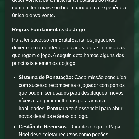
com um tom mais sombrio, criando uma experiência
única e envolvente.
Regras Fundamentais do Jogo
Para ter sucesso em BrutalSanta, os jogadores
devem compreender e aplicar as regras intrincadas
que regem o jogo. A seguir, detalhamos alguns dos
principais elementos do jogo:
Sistema de Pontuação:
Cada missão concluída
com sucesso recompensa o jogador com pontos
que podem ser usados para desbloquear novos
níveis e adquirir melhorias para armas e
habilidades. Pontuar alto é essencial para abrir
novos desafios e áreas do jogo.
Gestão de Recursos:
Durante o jogo, o Papai
Noel deve coletar recursos como poções