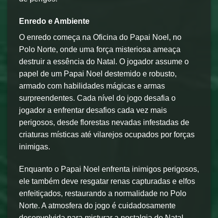
Enredo e Ambiente
O enredo começa na Oficina do Papai Noel, no
Polo Norte, onde uma força misteriosa ameaça
destruir a essência do Natal. O jogador assume o
papel de um Papai Noel destemido e robusto,
armado com habilidades mágicas e armas
surpreendentes. Cada nível do jogo desafia o
jogador a enfrentar desafios cada vez mais
perigosos, desde florestas nevadas infestadas de
criaturas místicas até vilarejos ocupados por forças
inimigas.
Enquanto o Papai Noel enfrenta inimigos perigosos,
ele também deve resgatar renas capturadas e elfos
enfeitiçados, restaurando a normalidade no Polo
Norte. A atmosfera do jogo é cuidadosamente
desenvolvida para misturar a nostalgia do Natal