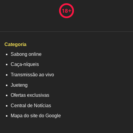
Categoria
Sabong online
Caça-níqueis
Transmissão ao vivo
Jueteng
Ofertas exclusivas
Central de Notícias
Mapa do site do Google