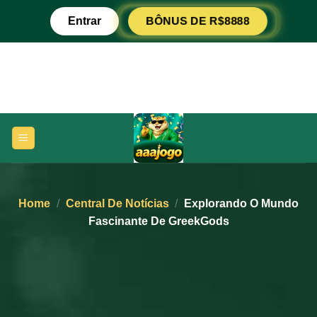
Ir
Entrar
BÔNUS DE R$8888
para
o
conteúdo
Home
/
Central De Notícias
/
Explorando O Mundo
Fascinante De GreekGods