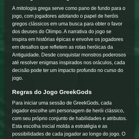
A mitologia grega serve como pano de fundo para o
jogo, com jogadores adotando o papel de heróis
gregos clássicos em uma busca para obter o favor
dos deuses do Olimpo. A narrativa do jogo se
inspira em histórias épicas e envolve os jogadores
em desafios que refletem as rotas heróicas da
Antiguidade. Desde conquistar monstros poderosos
até resolver enigmas inspirados nos oráculos, cada
decisão pode ter um impacto profundo no curso do
jogo.
Regras do Jogo GreekGods
Para iniciar uma sessão de GreekGods, cada
jogador escolhe um personagem de herói clássico,
com seu próprio conjunto de habilidades e atributos.
Esta escolha inicial molda a estratégia e as
possibilidades de cada jogador ao longo do jogo. O