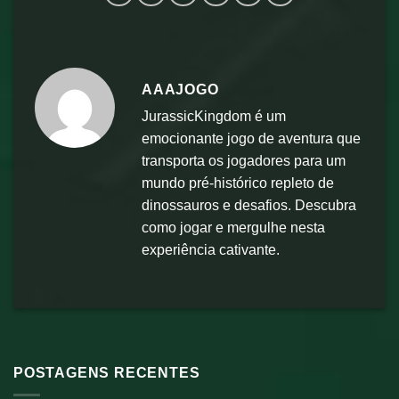
AAAJOGO
JurassicKingdom é um
emocionante jogo de aventura que
transporta os jogadores para um
mundo pré-histórico repleto de
dinossauros e desafios. Descubra
como jogar e mergulhe nesta
experiência cativante.
POSTAGENS RECENTES