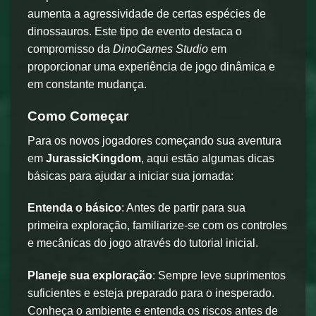
aumenta a agressividade de certas espécies de
dinossauros. Este tipo de evento destaca o
compromisso da
DinoGames Studio
em
proporcionar uma experiência de jogo dinâmica e
em constante mudança.
Como Começar
Para os novos jogadores começando sua aventura
em
JurassicKingdom
, aqui estão algumas dicas
básicas para ajudar a iniciar sua jornada:
Entenda o básico
: Antes de partir para sua
primeira exploração, familiarize-se com os controles
e mecânicas do jogo através do tutorial inicial.
Planeje sua exploração
: Sempre leve suprimentos
suficientes e esteja preparado para o inesperado.
Conheça o ambiente e entenda os riscos antes de