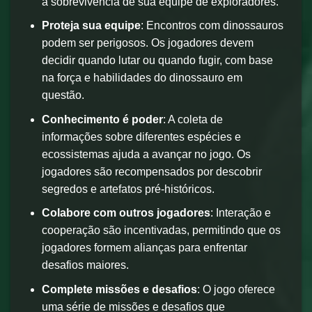
a sobrevivência de sua equipe de exploradores.
Proteja sua equipe
: Encontros com dinossauros
podem ser perigosos. Os jogadores devem
decidir quando lutar ou quando fugir, com base
na força e habilidades do dinossauro em
questão.
Conhecimento é poder
: A coleta de
informações sobre diferentes espécies e
ecossistemas ajuda a avançar no jogo. Os
jogadores são recompensados por descobrir
segredos e artefatos pré-históricos.
Colabore com outros jogadores
: Interação e
cooperação são incentivadas, permitindo que os
jogadores formem alianças para enfrentar
desafios maiores.
Complete missões e desafios
: O jogo oferece
uma série de missões e desafios que