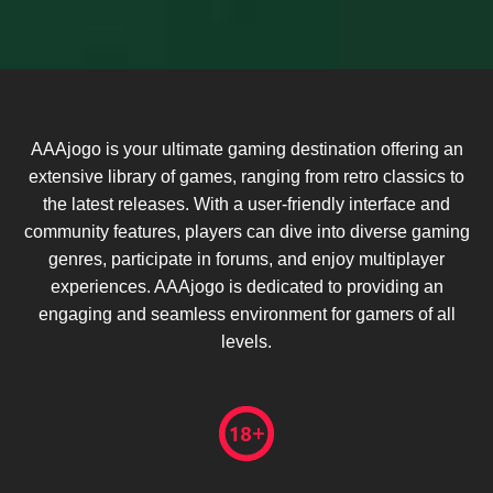
AAAjogo is your ultimate gaming destination offering an
extensive library of games, ranging from retro classics to
the latest releases. With a user-friendly interface and
community features, players can dive into diverse gaming
genres, participate in forums, and enjoy multiplayer
experiences. AAAjogo is dedicated to providing an
engaging and seamless environment for gamers of all
levels.