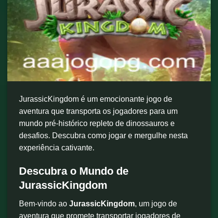
JurassicKingdom é um emocionante jogo de
aventura que transporta os jogadores para um
mundo pré-histórico repleto de dinossauros e
desafios. Descubra como jogar e mergulhe nesta
experiência cativante.
Descubra o Mundo de
JurassicKingdom
Bem-vindo ao
JurassicKingdom
, um jogo de
aventura que promete transportar jogadores de