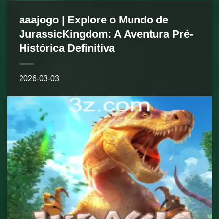
aaajogo | Explore o Mundo de
JurassicKingdom: A Aventura Pré-
Histórica Definitiva
2026-03-03