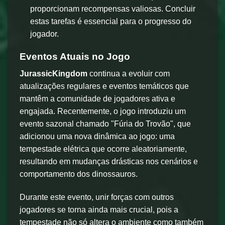
proporcionam recompensas valiosas. Concluir
estas tarefas é essencial para o progresso do
jogador.
Eventos Atuais no Jogo
JurassicKingdom
continua a evoluir com
atualizações regulares e eventos temáticos que
mantêm a comunidade de jogadores ativa e
engajada. Recentemente, o jogo introduziu um
evento sazonal chamado "Fúria do Trovão", que
adicionou uma nova dinâmica ao jogo: uma
tempestade elétrica que ocorre aleatoriamente,
resultando em mudanças drásticas nos cenários e
comportamento dos dinossauros.
Durante este evento, unir forças com outros
jogadores se torna ainda mais crucial, pois a
tempestade não só altera o ambiente como também